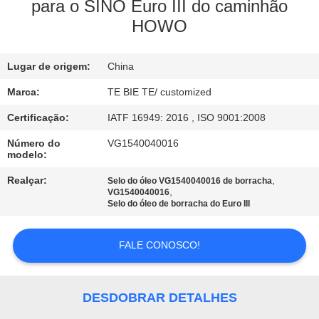
CONTROLE
para o SINO Euro III do caminhão
HOWO
DA
QUALIDADE
Lugar de origem:
China
CONTACTE-
Marca:
TE BIE TE/ customized
NOS
Certificação:
IATF 16949: 2016 , ISO 9001:2008
Número do
VG1540040016
modelo:
NOTÍCIA
Realçar:
,
Selo do óleo VG1540040016 de borracha
,
VG1540040016
Selo do óleo de borracha do Euro III
CASOS
FALE CONOSCO!
MAPA
DO
DESDOBRAR DETALHES
SITE