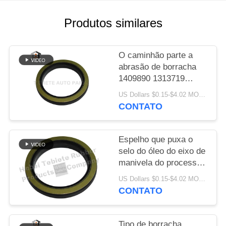
PRIVACY
Produtos similares
POLICY
O caminhão parte a
abrasão de borracha
1409890 1313719
resistentes do
US Dollars $0.15-$4.02 MOQ:10PCS
envelhecimento da
CONTATO
isolação do selo do
óleo do eixo de
manivela de FFPM
Espelho que puxa o
selo do óleo do eixo de
manivela do processo
75x100x10/13mm para
US Dollars $0.15-$4.02 MOQ:500pcs
o selo do óleo giratório
CONTATO
interno do caminhão
1409890 de Scania
Tipo de borracha