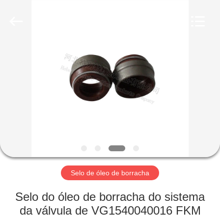
Te
Rubber
Product
Co.,
Ltd..
All
Rights
Reserved.
CASA
Developed
by
ECER
PRODUTOS
SOBRE
NÓS
EXCURSÃO
DA
Selo de óleo de borracha
FÁBRICA
Selo do óleo de borracha do sistema
da válvula de VG1540040016 FKM