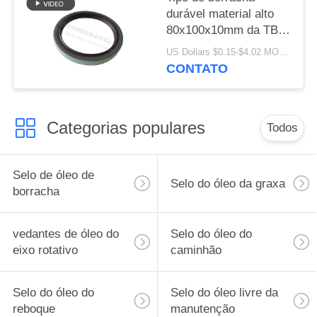
durável material alto
80x100x10mm da TB
do bordo do selo do
US Dollars $0.15-$4.02 MOQ:20pcs
óleo único da qualidade
CONTATO
de do selo do óleo
Categorias populares
Todos
Selo de óleo de
Selo do óleo da graxa
borracha
vedantes de óleo do
Selo do óleo do
eixo rotativo
caminhão
Selo do óleo do
Selo do óleo livre da
reboque
manutenção