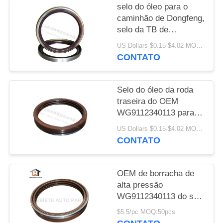
selo do óleo para o
caminhão de Dongfeng,
selo da TB de
60x72x7mm do óleo do
US Dollars $0.15-$4.02 MOQ:10pcs
eixo de manivela
CONTATO
EQ153
Selo do óleo da roda
traseira do OEM
WG9112340113 para o
sino metal de borracha
US Dollars $0.15-$4.02 MOQ:50 grupos
do caminhão
CONTATO
190x220x30 de Steyr
meio meio 3 camadas
com anel-O
OEM de borracha de
alta pressão
WG9112340113 do selo
do óleo 190*220*30 do
$5.5/pc MOQ:50pcs
T2 Dongfeng Teloon