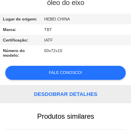
CONTROLE
óleo do eixo
DA
Lugar de origem:
HEBEI.CHINA
QUALIDADE
Marca:
TBT
CONTACTE-
Certificação:
IATF
NOS
Número do
60x72x10
modelo:
NOTÍCIA
FALE CONOSCO!
CASOS
DESDOBRAR DETALHES
Produtos similares