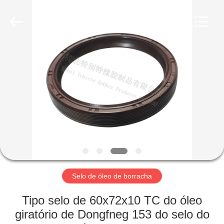
óleo
de
borracha
fornecedor.
Copyright
©
2019
-
CASA
2023
rubberoil-
seal.com.
All
Rights
PRODUTOS
Reserved.
SOBRE
NÓS
EXCURSÃO
DA
Selo de óleo de borracha
FÁBRICA
Tipo selo de 60x72x10 TC do óleo
giratório de Dongfneg 153 do selo do