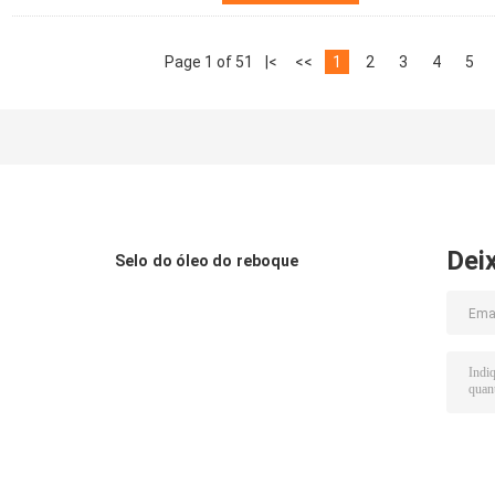
Page 1 of 51
|<
<<
1
2
3
4
5
Dei
Selo do óleo do reboque