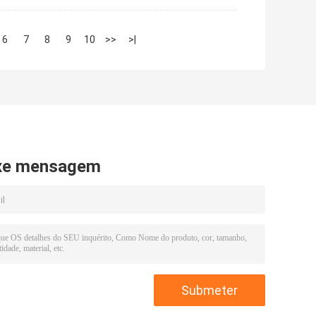
6
7
8
9
10
>>
>|
xe mensagem