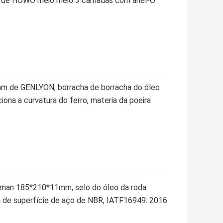
0 de HOWO meio meio 3 camadas com anel-O
mm de GENLYON, borracha de borracha do óleo
iona a curvatura do ferro, materia da poeira
Auman 185*210*11mm, selo do óleo da roda
ta de superfície de aço de NBR, IATF16949: 2016