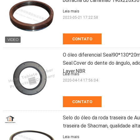
borracha do caminhão 190x220x3
Leia mais
2023-05-21 17:22:58
CONTATO
O óleo diferencial Seal90*130*20
Seal.Cover do dente do ângulo, adic
Layer.NBR
Leia mais
2020-04-14 17:56:04
CONTATO
Selo do óleo da roda traseira de 
traseira de Shacman, qualidade al
Leia mais