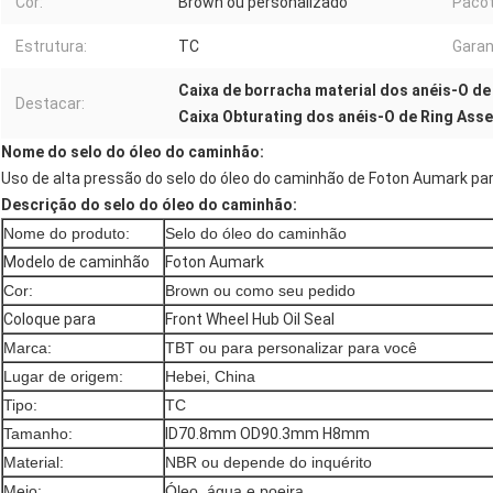
Cor:
Brown ou personalizado
Pacot
Estrutura:
TC
Garan
Caixa de borracha material dos anéis-O d
Destacar:
Caixa Obturating dos anéis-O de Ring Ass
Nome do selo do óleo do caminhão:
Uso de alta pressão do selo do óleo do caminhão de Foton Aumark pa
Descrição do selo do óleo do caminhão:
Nome do produto:
Selo do óleo do caminhão
Modelo de caminhão
Foton Aumark
Cor:
Brown ou como seu pedido
Coloque para
Front Wheel Hub Oil Seal
Marca:
TBT ou para personalizar para você
Lugar de origem:
Hebei, China
Tipo:
TC
Tamanho:
ID70.8mm OD90.3mm H8mm
Material:
NBR ou depende do inquérito
Meio:
Óleo, água e poeira