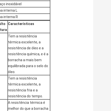
aço inoxidável
ha interna L
ha interna R
alto
Características
tura
Tem a resistência
térmica excelente, a
resistência de óleo e a
resistência química, e é a
borracha a mais bem
equilibrada para o selo do
óleo.
Tem a resistência
térmica excelente, a
resistência fria e a
resistência do tempo.
A resistência térmica é
melhor do que a borracha