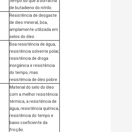
tempo do que a borracha
de butadieno do nitrilo.
Resistência de desgaste
de óleo mineral, boa,
amplamente utilizada em
selos do óleo.
Boa resistência de água,
resistência solvente polar,
resistência de droga
inorgánica e resistência
do tempo, mas
resistência de óleo pobre.
Material do selo do óleo
com a melhor resistência
térmica, a resistência de
água, resistência química,
resistência do tempo e
baixo coeficiente da
fricção.