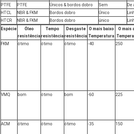
PTFE
PTFE
Únicos & bordos dobro
Sem
De 
HTCL
NBR & FKM
Bordos dobro
Único
Lin
HTCR
NBR & FKM
Bordos dobro
único
Lin
Espécie
Óleo
Tempo
Desgaste
O mais baixo
O mais 
resistência
resistência
resistência
Temperatura
Tempera
FKM
ótimo
ótimo
ótimo
-40
250
VMQ
bom
ótimo
bom
-60
225
ACM
ótimo
ótimo
ótimo
-35
150