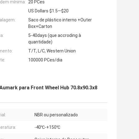
rdem mínima:
20 PCes
US Dollars $1.5—$20
alagem:
Saco de plástico interno +Outer
Box+Carton
a:
5-40days (que accroding à
quantidade)
mento:
T/T, L/C, Western Union
te:
100000 PCes/dia
 Aumark para Front Wheel Hub 70.8x90.3x8
ial:
NBR ou personalizado
eratura:
-40℃-+150℃