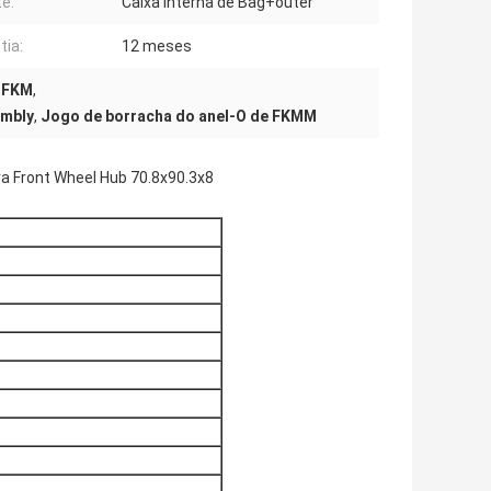
e:
Caixa interna de Bag+outer
tia:
12 meses
e FKM
,
embly
,
Jogo de borracha do anel-O de FKMM
ra Front Wheel Hub 70.8x90.3x8