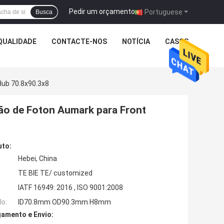
Pedir um orçamento
|
Portuguese
Busca
QUALIDADE
CONTACTE-NOS
NOTÍCIA
CASOS
Hub 70.8x90.3x8
hão de Foton Aumark para Front
uto:
Hebei, China
TE BIE TE/ customized
IATF 16949: 2016 , ISO 9001:2008
o:
ID70.8mm OD90.3mm H8mm
amento e Envio: