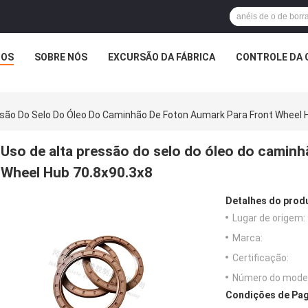
TOS
SOBRE NÓS
EXCURSÃO DA FÁBRICA
CONTROLE DA 
ssão Do Selo Do Óleo Do Caminhão De Foton Aumark Para Front Wheel 
Uso de alta pressão do selo do óleo do camin
Wheel Hub 70.8x90.3x8
Detalhes do prod
Lugar de origem:
Marca:
Certificação:
Número do model
Condições de Pag