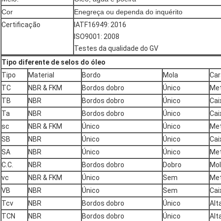
Cor
Enegreça ou dependa do inquérito
Certificação
IATF16949: 2016
ISO9001: 2008
Testes da qualidade do GV
Tipo diferente de selos do óleo
Tipo
Material
Bordo
Mola
Car
TC
NBR & FKM
Bordos dobro
Único
Met
TB
NBR
Bordos dobro
Único
Cai
Ta
NBR
Bordos dobro
Único
Cai
sc
NBR & FKM
Único
Único
Met
SB
NBR
Único
Único
Cai
SA
NBR
Único
Único
Met
C.C.
NBR
Bordos dobro
Dobro
Mol
vc
NBR & FKM
Único
Sem
Met
VB
NBR
Único
Sem
Cai
Tcv
NBR
Bordos dobro
Único
Alt
TCN
NBR
Bordos dobro
Único
Alt