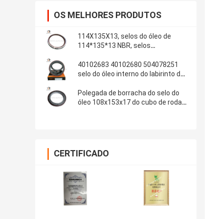
OS MELHORES PRODUTOS
114X135X13, selos do óleo de
114*135*13 NBR, selos
automotivos, peças de borracha,
material dos selos do óleo: NBR
40102683 40102680 504078251
selo do óleo interno do labirinto do
selo do óleo 100*130*13/14 do
eixo de manivela de IVECO
Polegada de borracha do selo do
óleo 108x153x17 do cubo de roda
traseira da ponte 13T do OEM
681734 Fuwa 4.250x6.000x0.680
CERTIFICADO