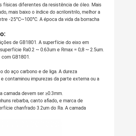
s físicas diferentes da resistência de óleo. Mais
udo, mais baixo o índice do acrilonitrilo, melhor a
ntre -25°C~100°C. A época da vida da borracha
o:
sições de GB1801. A superfície do eixo em
superfície Ra0.2 ~ 0.63um e Rmax = 0,8 ~ 2.5um.
do com GB1801.
ço do aço carbono e de liga. A dureza
 e contaminou impurezas da parte externa ou a
r a camada devem ser ≥0.3mm.
huns rebarba, canto afiado, e marca de
erfície chanfrado 3.2um do Ra. A camada