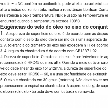
vestir. – a NC contém no acrilonitrilo pode afetar característica
alto o índice do acrilonitrilo, melhor a resistência lubrificar. Cont
resistência à baixa temperatura. NBR é usado na temperatura e
encurtará quando a temperatura excede 100°C.
Exigências do selo do óleo no eixo do conjunt
1.
A aspereza de superfície do eixo é de acordo com as dispo
contato com o selo do óleo deve ser moída a uma aspereza de 
2. A tolerância do diâmetro do eixo não excederá h11 de acor
3. A largura da chanfradura é de acordo com GB13871-92.
4. Dureza de superfície: O material do eixo é preferivelmente a
recomendada é HRC45 ou mais alta. Quando o meio estiver sujo
velocidade linear do eixo for ≥12m/s, a dureza de superfície do
eixo deve estar HRC50 ~ 60, e a uma profundidade de extingui
5. O eixo é chanfrado em 30 graus (máximo). Não deve haver nen
processamento espiral na chanfradura. A aspereza do ≦ de sup
carbonizada calor-tratada deve ser lustrada e removido.