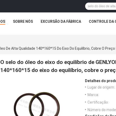
TOS
SOBRE NÓS
EXCURSÃO DA FÁBRICA
CONTROLE DA 
Óleo De Alta Qualidade 140*160*15 Do Eixo Do Equilíbrio, Cobre O Preço
O selo do óleo do eixo do equilíbrio de GENLYON
140*160*15 do eixo do equilíbrio, cobre o preç
Detalhes do prod
Lugar de origem:
Marca:
Certificação:
Número do model