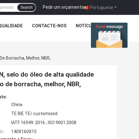
Pedir um orçamento
|
Portuguese
Search
QUALIDADE
CONTACTE-NOS
NOTÍCIA
CASOS
 De Borracha, Melhor, NBR,
, selo do óleo de alta qualidade
o de borracha, melhor, NBR,
uto:
China
TE BIE TE/ customized
IATF 16949: 2016 , ISO 9001:2008
o:
140X160X15