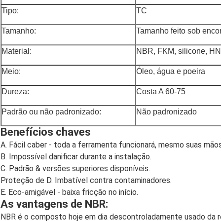
Tipo:
TC
Tamanho:
Tamanho feito sob enc
Material:
NBR, FKM, silicone, 
Meio:
Óleo, água e poeira
Dureza:
Costa A 60-75
Padrão ou não padronizado:
Não padronizado
Benefícios chaves
A. Fácil caber - toda a ferramenta funcionará, mesmo suas mãos
B. Impossível danificar durante a instalação.
C. Padrão & versões superiores disponíveis.
Proteção de D. Imbatível contra contaminadores.
E. Eco-amigável - baixa fricção no início.
As vantagens de NBR:
NBR é o composto hoje em dia descontroladamente usado da re