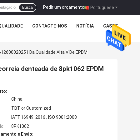
Pedir um orçamento
|
Portuguese
Busca
QUALIDADE
CONTACTE-NOS
NOTÍCIA
CASOS
612600020251 Da Qualidade Alta V De EPDM
 correia denteada de 8pk1062 EPDM
uto:
China
TBT or Customized
IATF 16949: 2016 , ISO 9001:2008
o:
8PK1062
amento e Envio: