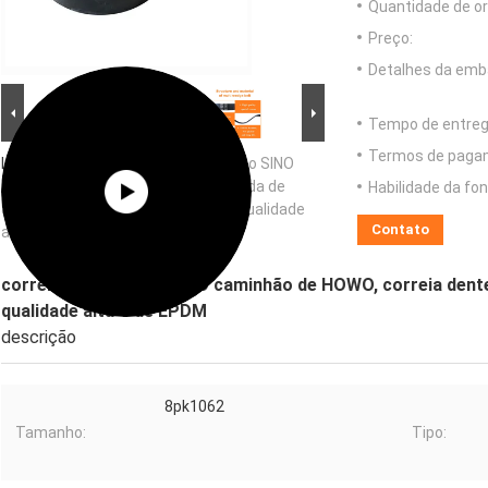
Quantidade de o
Preço:
Detalhes da emb
Tempo de entreg
Termos de paga
Imagem Grande :
correia de fã para o SINO
caminhão de HOWO, correia denteada de
Habilidade da fon
8pk1062 EPDM 612600020251 da qualidade
Contato
alta V de EPDM
correia de fã para o SINO caminhão de HOWO, correia de
qualidade alta V de EPDM
descrição
8pk1062
Tamanho:
Tipo: