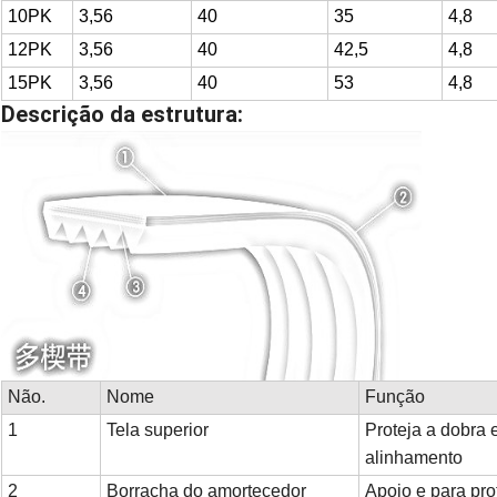
10PK
3,56
40
35
4,8
12PK
3,56
40
42,5
4,8
15PK
3,56
40
53
4,8
Descrição da estrutura:
Não.
Nome
Função
1
Tela superior
Proteja a dobra 
alinhamento
2
Borracha do amortecedor
Apoio e para pro