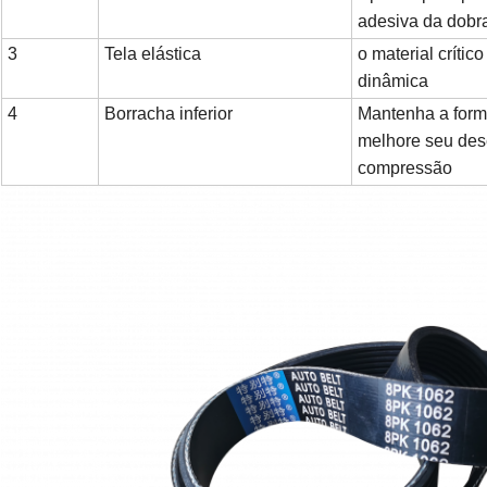
adesiva da dobra
3
Tela elástica
o material crític
dinâmica
4
Borracha inferior
Mantenha a form
melhore seu des
compressão