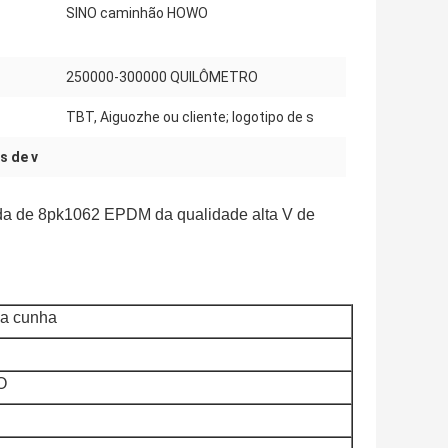
SINO caminhão HOWO
250000-300000 QUILÔMETRO
TBT, Aiguozhe ou cliente; logotipo de s
s de v
da de 8pk1062 EPDM da qualidade alta V de
 da cunha
O