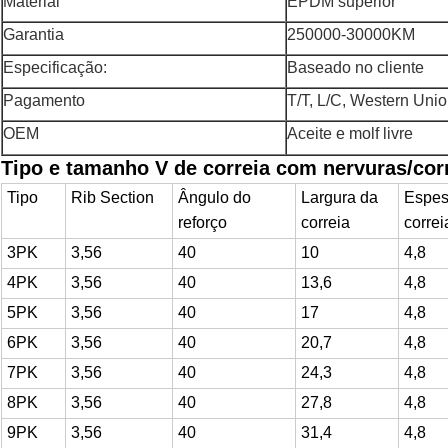
Material
EPDM superior
Garantia
250000-30000KM
Especificação:
Baseado no cliente
Pagamento
T/T, L/C, Western Uni
OEM
Aceite e molf livre
Tipo e tamanho
V de correia com nervuras/corr
Tipo
Rib Section
Ângulo do
Largura da
Espes
reforço
correia
correi
3PK
3,56
40
10
4,8
4PK
3,56
40
13,6
4,8
5PK
3,56
40
17
4,8
6PK
3,56
40
20,7
4,8
7PK
3,56
40
24,3
4,8
8PK
3,56
40
27,8
4,8
9PK
3,56
40
31,4
4,8