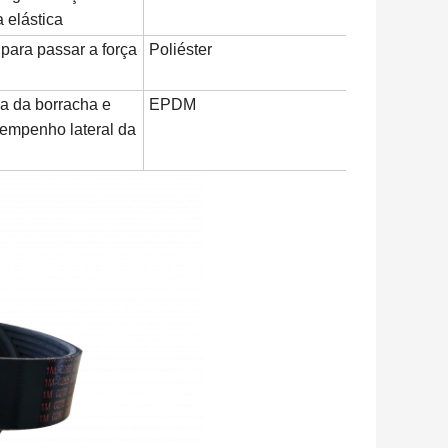
 elástica
o para passar a força
Poliéster
a da borracha e
EPDM
empenho lateral da