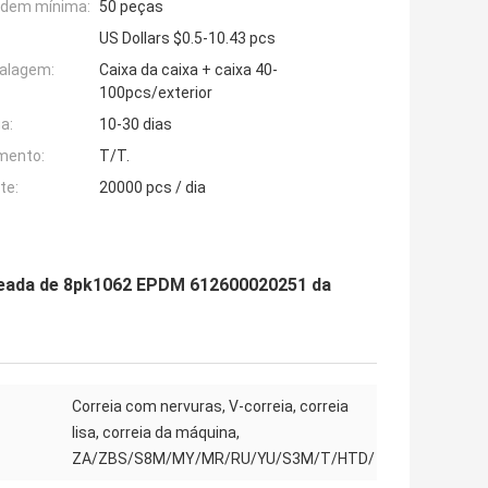
rdem mínima:
50 peças
US Dollars $0.5-10.43 pcs
alagem:
Caixa da caixa + caixa 40-
100pcs/exterior
a:
10-30 dias
mento:
T/T.
te:
20000 pcs / dia
nteada de 8pk1062 EPDM 612600020251 da
Correia com nervuras, V-correia, correia
lisa, correia da máquina,
ZA/ZBS/S8M/MY/MR/RU/YU/S3M/T/HTD/