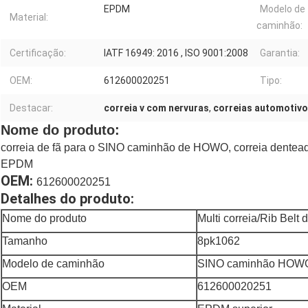
EPDM
Modelo de
Material:
caminhão:
Certificação:
IATF 16949: 2016 , ISO 9001:2008
Garantia:
OEM:
612600020251
Tipo:
Destacar:
correia v com nervuras
,
correias automotivo
Nome do produto:
correia de fã para o SINO caminhão de HOWO, correia dentea
EPDM
OEM:
612600020251
Detalhes do produto:
Nome do produto
Multi correia/Rib Belt
Tamanho
8pk1062
Modelo de caminhão
SINO caminhão HOW
OEM
612600020251